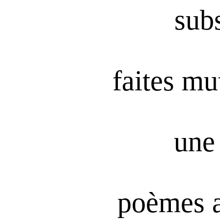
subs
faites mu
une 
poèmes 