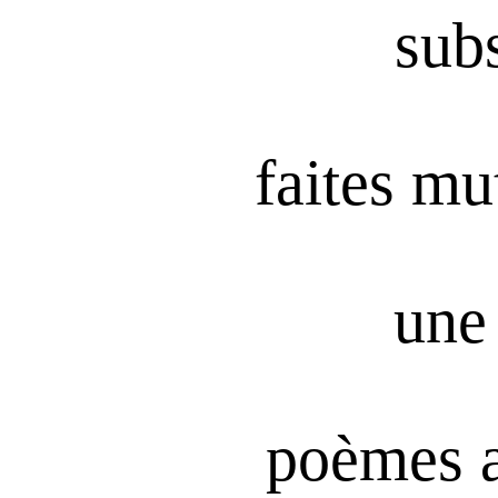
subs
faites mu
une 
poèmes 