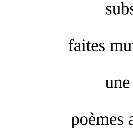
subs
faites mu
une 
poèmes 