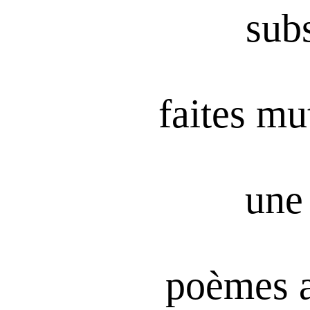
subs
faites mu
une 
poèmes 