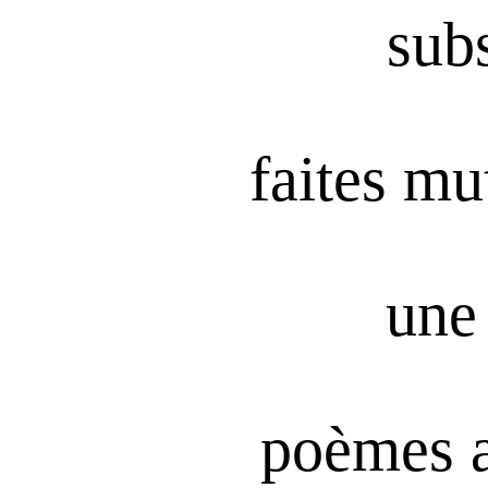
subs
faites mu
une 
poèmes 