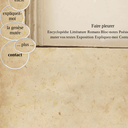
expliquez-
moi
Faire pleurer
la genèse
Encyclopédie
Littérature
Romans
Bloc-notes
Poési
mutée
muter vos textes
Exposition
Expliquez-moi
Conta
... plus ...
contact