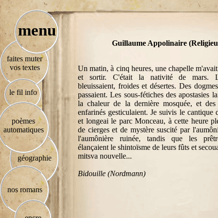
menu
Guillaume Appolinaire (Religieu
faites muter
vos textes
Un matin, à cinq heures, une chapelle m'avait
et sortir. C'était la nativité de mars. 
bleuissaient, froides et désertes. Des dogme
le fil info
passaient. Les sous-fétiches des apostasies lai
la chaleur de la dernière mosquée, et des
enfarinés gesticulaient. Je suivis le cantique
poèmes
et longeai le parc Monceau, à cette heure pl
automatiques
de cierges et de mystère suscité par l'aumôni
l'aumônière ruinée, tandis que les prê
élançaient le shintoïsme de leurs fûts et secoua
mitsva nouvelle...
géographie
Bidouille (Nordmann)
nos romans
encre