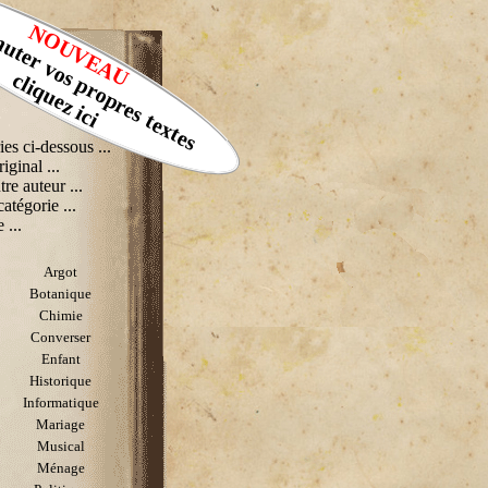
muter vos propres textes
NOUVEAU
cliquez ici
ies ci-dessous ...
riginal ...
tre auteur ...
catégorie ...
 ...
Argot
Botanique
Chimie
Converser
Enfant
Historique
Informatique
Mariage
Musical
Ménage