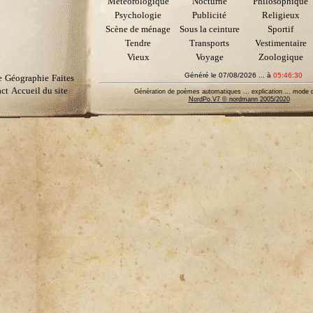
Météorologique
Nocturne
Philosophique
Psychologie
Publicité
Religieux
Scène de ménage
Sous la ceinture
Sportif
Tendre
Transports
Vestimentaire
Vieux
Voyage
Zoologique
Généré le 07/08/2026 ... à
05:46:30
e
Géographie
Faites
ct
Accueil du site
Génération de poèmes automatiques ... explication ... mode d
NordPo.V7 © nordmann 2005/2020