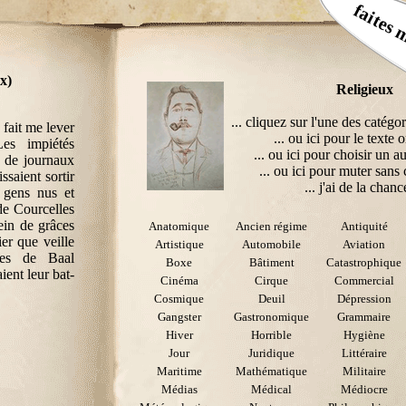
faites 
x)
Religieux
... cliquez sur l'une des catégor
 fait me lever
... ou ici pour le texte o
Les impiétés
... ou ici pour choisir un au
s de journaux
... ou ici pour muter sans 
ssaient sortir
... j'ai de la chance
 gens nus et
 de Courcelles
ein de grâces
Anatomique
Ancien régime
Antiquité
er que veille
Artistique
Automobile
Aviation
tres de Baal
Boxe
Bâtiment
Catastrophique
ient leur bat-
Cinéma
Cirque
Commercial
Cosmique
Deuil
Dépression
Gangster
Gastronomique
Grammaire
Hiver
Horrible
Hygiène
Jour
Juridique
Littéraire
Maritime
Mathématique
Militaire
Médias
Médical
Médiocre