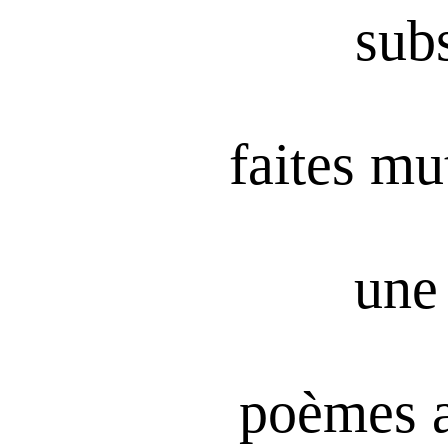
subs
faites mu
une 
poèmes 