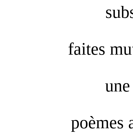
subs
faites mu
une 
poèmes 