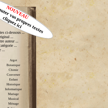
muter vos propres textes
NOUVEAU
cliquez ici
ies ci-dessous ...
riginal ...
tre auteur ...
catégorie ...
 ...
Argot
Botanique
Chimie
Converser
Enfant
Historique
Informatique
Mariage
Musical
Ménage