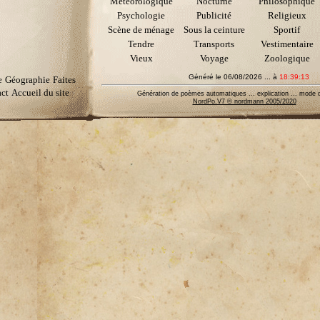
Météorologique
Nocturne
Philosophique
Psychologie
Publicité
Religieux
Scène de ménage
Sous la ceinture
Sportif
Tendre
Transports
Vestimentaire
Vieux
Voyage
Zoologique
Généré le 06/08/2026 ... à
18:39:13
e
Géographie
Faites
ct
Accueil du site
Génération de poèmes automatiques ... explication ... mode d
NordPo.V7 © nordmann 2005/2020