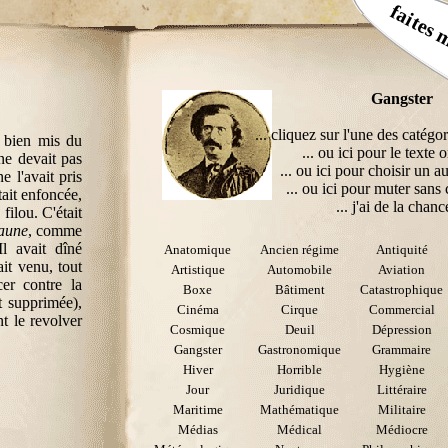
faites 
Gangster
... cliquez sur l'une des catégor
s bien mis du
... ou ici pour le texte o
 ne devait pas
... ou ici pour choisir un au
e l'avait pris
... ou ici pour muter sans 
tait enfoncée,
... j'ai de la chance
filou. C'était
jaune
, comme
l avait dîné
Anatomique
Ancien régime
Antiquité
ait venu, tout
Artistique
Automobile
Aviation
er contre la
Boxe
Bâtiment
Catastrophique
t supprimée),
Cinéma
Cirque
Commercial
nt le revolver
Cosmique
Deuil
Dépression
Gangster
Gastronomique
Grammaire
Hiver
Horrible
Hygiène
Jour
Juridique
Littéraire
Maritime
Mathématique
Militaire
Médias
Médical
Médiocre