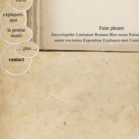
expliquez-
moi
Faire pleurer
la genèse
Encyclopédie
Littérature
Romans
Bloc-notes
Poési
mutée
muter vos textes
Exposition
Expliquez-moi
Conta
... plus ...
contact