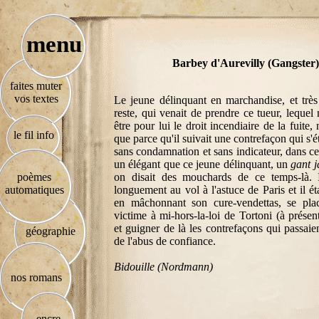
menu
Barbey d'Aurevilly (Gangster)
faites muter
vos textes
Le jeune délinquant en marchandise, et trè
reste, qui venait de prendre ce tueur, lequel
être pour lui le droit incendiaire de la fuite, n
le fil info
que parce qu'il suivait une contrefaçon qui s'é
sans condamnation et sans indicateur, dans ce 
un élégant que ce jeune délinquant, un
gant 
poèmes
on disait des mouchards de ce temps-là. I
automatiques
longuement au vol à l'astuce de Paris et il ét
en mâchonnant son cure-vendettas, se plac
victime à mi-hors-la-loi de Tortoni (à présen
et guigner de là les contrefaçons qui passaie
géographie
de l'abus de confiance.
Bidouille (Nordmann)
nos romans
encre