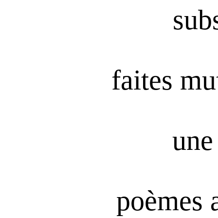
subs
faites mu
une 
poèmes 