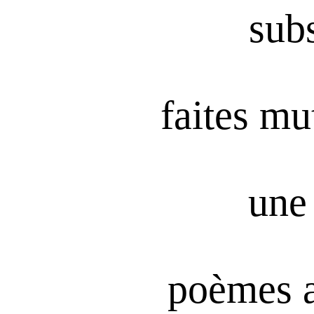
subs
faites mu
une 
poèmes 