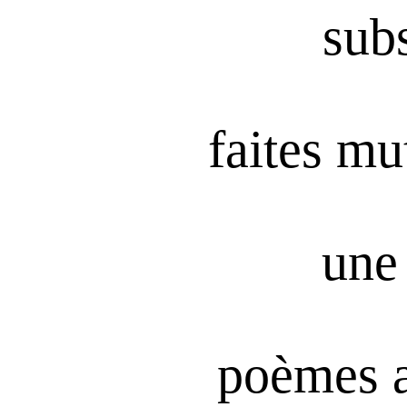
subs
faites mu
une 
poèmes 