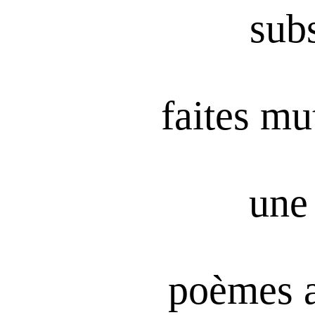
subs
faites mu
une 
poèmes 