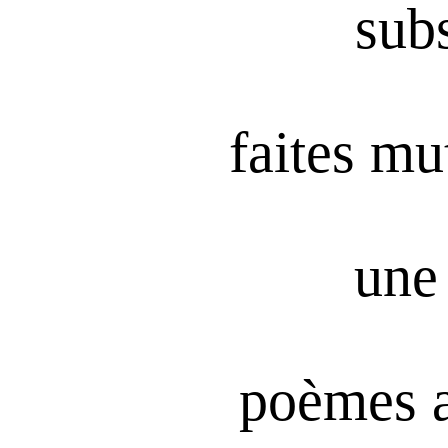
subs
faites mu
une 
poèmes 