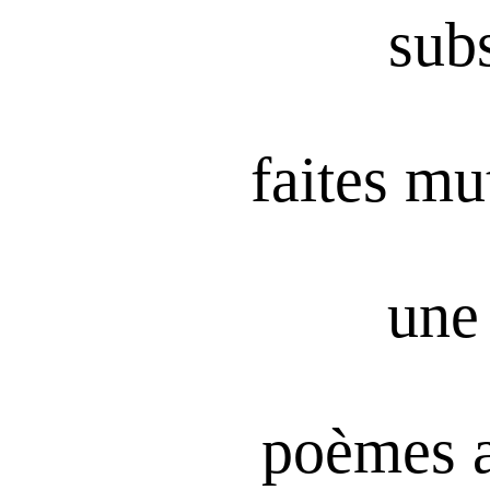
subs
faites mu
une 
poèmes 