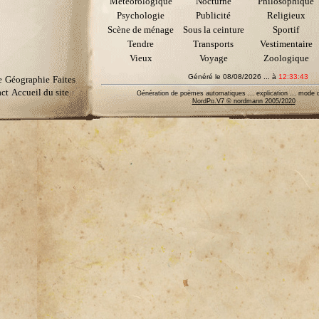
Météorologique
Nocturne
Philosophique
Psychologie
Publicité
Religieux
Scène de ménage
Sous la ceinture
Sportif
Tendre
Transports
Vestimentaire
Vieux
Voyage
Zoologique
Généré le 08/08/2026 ... à
12:33:43
e
Géographie
Faites
ct
Accueil du site
Génération de poèmes automatiques ... explication ... mode d
NordPo.V7 © nordmann 2005/2020