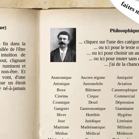
faites 
ue)
Philosophiqu
... cliquez sur l'une des catégor
s fin dans la
... ou ici pour le texte o
llée de l'être
... ou ici pour choisir un au
intuition de
... ou ici pour muter sans 
out, clignant
... j'ai de la chance
, ruminent et
non-être. Et
, vont, d'une
Anatomique
Ancien régime
Antiquité
par un étroit
Artistique
Automobile
Aviation
e né-à-jamais
Boxe
Bâtiment
Catastrophique
Cinéma
Cirque
Commercial
Cosmique
Deuil
Dépression
Gangster
Gastronomique
Grammaire
Hiver
Horrible
Hygiène
Jour
Juridique
Littéraire
Maritime
Mathématique
Militaire
Médias
Médical
Médiocre