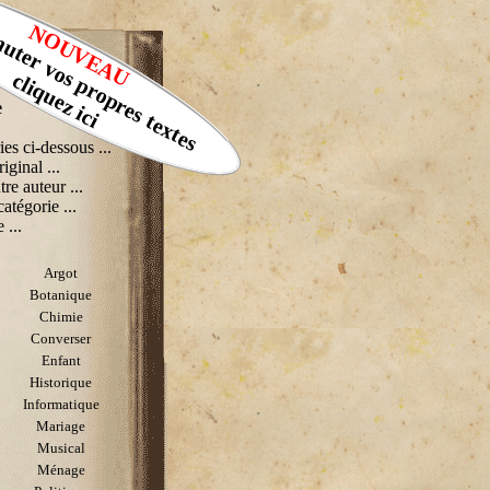
muter vos propres textes
NOUVEAU
cliquez ici
e
ies ci-dessous ...
riginal ...
tre auteur ...
catégorie ...
 ...
Argot
Botanique
Chimie
Converser
Enfant
Historique
Informatique
Mariage
Musical
Ménage