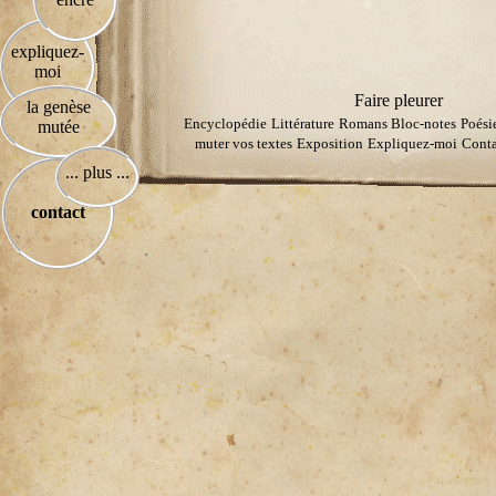
expliquez-
moi
Faire pleurer
la genèse
Encyclopédie
Littérature
Romans
Bloc-notes
Poési
mutée
muter vos textes
Exposition
Expliquez-moi
Conta
... plus ...
contact