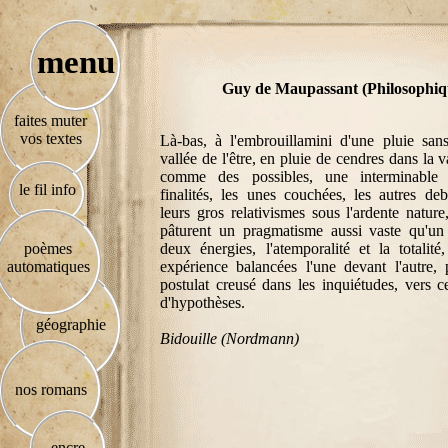
menu
Guy de Maupassant (Philosophiq
faites muter
vos textes
Là-bas, à l'embrouillamini d'une pluie san
vallée de l'être, en pluie de cendres dans la va
comme des possibles, une interminable 
le fil info
finalités, les unes couchées, les autres deb
leurs gros relativismes sous l'ardente nature
pâturent un pragmatisme aussi vaste qu'un 
poèmes
deux énergies, l'atemporalité et la totalité
automatiques
expérience balancées l'une devant l'autre, 
postulat creusé dans les inquiétudes, vers c
d'hypothèses.
géographie
Bidouille (Nordmann)
nos romans
encre