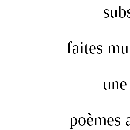
subs
faites mu
une 
poèmes 