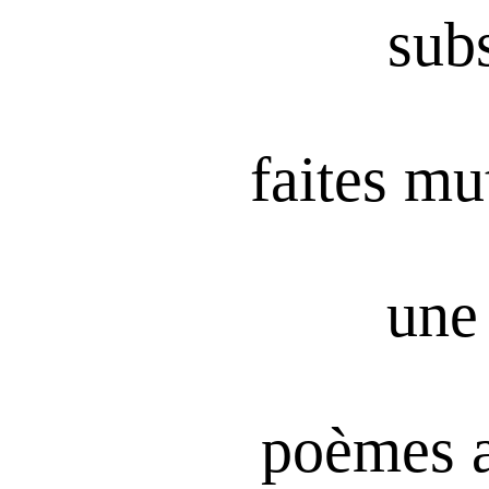
subs
faites mu
une 
poèmes 