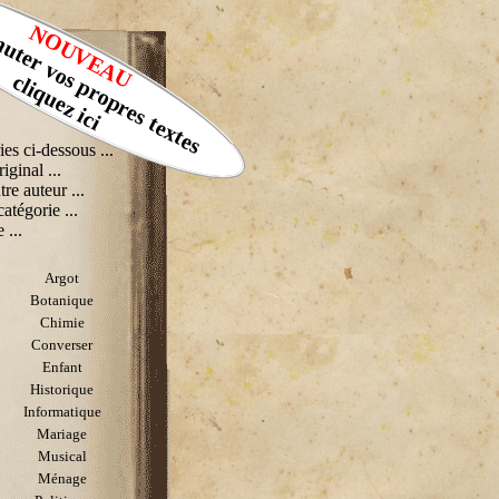
muter vos propres textes
NOUVEAU
cliquez ici
ies ci-dessous ...
riginal ...
tre auteur ...
catégorie ...
 ...
Argot
Botanique
Chimie
Converser
Enfant
Historique
Informatique
Mariage
Musical
Ménage