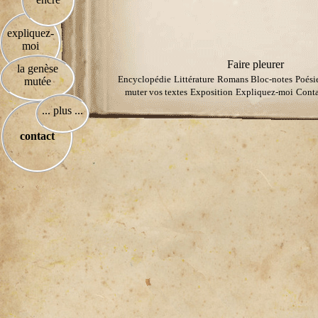
expliquez-
moi
Faire pleurer
la genèse
Encyclopédie
Littérature
Romans
Bloc-notes
Poési
mutée
muter vos textes
Exposition
Expliquez-moi
Conta
... plus ...
contact