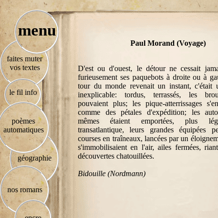
menu
Paul Morand (Voyage)
faites muter
vos textes
D'est ou d'ouest, le détour ne cessait jamai
furieusement ses paquebots à droite ou à gau
tour du monde revenait un instant, c'était 
le fil info
inexplicable: tordus, terrassés, les brou
pouvaient plus; les pique-atterrissages s'e
comme des pétales d'expédition; les autor
poèmes
mêmes étaient emportées, plus lég
automatiques
transatlantique, leurs grandes équipées pe
courses en traîneaux, lancées par un éloignem
s'immobilisaient en l'air, ailes fermées, ri
découvertes chatouillées.
géographie
Bidouille (Nordmann)
nos romans
encre