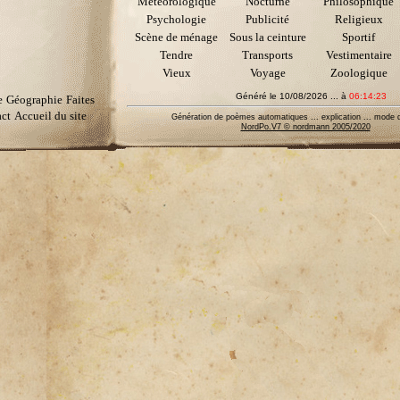
Météorologique
Nocturne
Philosophique
Psychologie
Publicité
Religieux
Scène de ménage
Sous la ceinture
Sportif
Tendre
Transports
Vestimentaire
Vieux
Voyage
Zoologique
Généré le 10/08/2026 ... à
06:14:23
e
Géographie
Faites
ct
Accueil du site
Génération de poèmes automatiques ... explication ... mode d
NordPo.V7 © nordmann 2005/2020