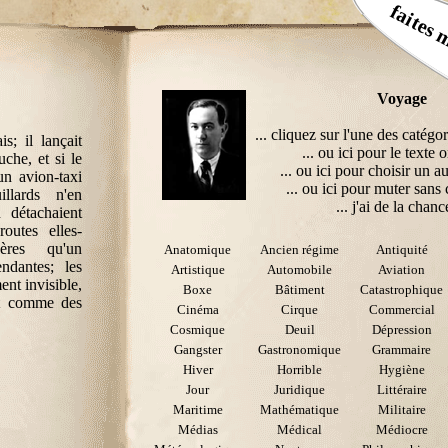
faites 
Voyage
... cliquez sur l'une des catégor
s; il lançait
... ou ici pour le texte o
che, et si le
... ou ici pour choisir un au
un avion-taxi
... ou ici pour muter sans 
illards n'en
... j'ai de la chance
n détachaient
outes elles-
ères qu'un
Anatomique
Ancien régime
Antiquité
ndantes; les
Artistique
Automobile
Aviation
ent invisible,
Boxe
Bâtiment
Catastrophique
ant comme des
Cinéma
Cirque
Commercial
Cosmique
Deuil
Dépression
Gangster
Gastronomique
Grammaire
Hiver
Horrible
Hygiène
Jour
Juridique
Littéraire
Maritime
Mathématique
Militaire
Médias
Médical
Médiocre